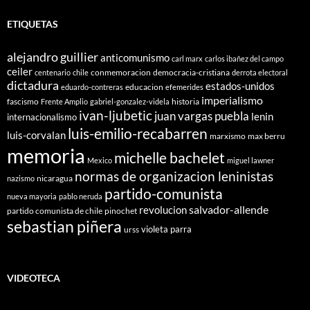
ETIQUETAS
alejandro guillier
anticomunismo
carl marx
carlos ibañez del campo
ceiler
conmemoracion
democracia-cristiana
centenario
chile
derrota electoral
dictadura
estados-unidos
educacion
eduardo-contreras
efemerides
imperialismo
fascismo
historia
Frente Amplio
gabriel-gonzalez-videla
ivan-ljubetic
juan vargas puebla
lenin
internacionalismo
luis-emilio-recabarren
luis-corvalan
marxismo
max berru
memoria
michelle bachelet
Mexico
miguel lawner
normas de organizacion leninistas
nicaragua
nazismo
partido-comunista
nueva mayoria
pablo neruda
salvador-allende
revolucion
partido comunista de chile
pinochet
sebastian piñera
violeta parra
urss
VIDEOTECA