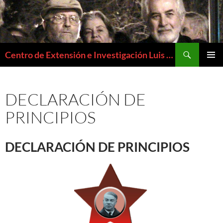
Buscar
Centro de Extensión e Investigación Luis Emilio Recabarren
SALTAR
MENÚ
AL
PRIMAR
CONTENIDO
DECLARACIÓN DE
PRINCIPIOS
DECLARACIÓN DE PRINCIPIOS