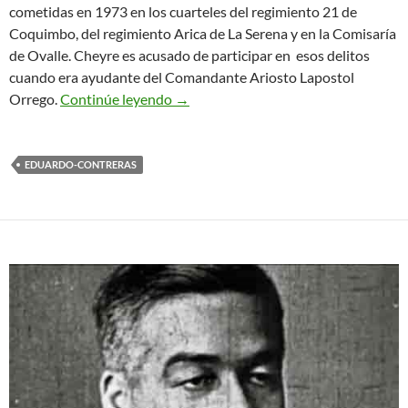
cometidas en 1973 en los cuarteles del regimiento 21 de
Coquimbo, del regimiento Arica de La Serena y en la Comisaría
de Ovalle. Cheyre es acusado de participar en esos delitos
cuando era ayudante del Comandante Ariosto Lapostol
Un pasado siempre presente (12/07/
Orrego.
Continúe leyendo
→
EDUARDO-CONTRERAS