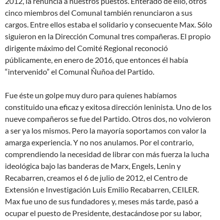
2012, la renuncia a nuestros puestos. Enterado de ello, otros
cinco miembros del Comunal también renunciaron a sus
cargos. Entre ellos estaba el solidario y consecuente Max. Sólo
siguieron en la Dirección Comunal tres compañeras. El propio
dirigente máximo del Comité Regional reconoció
públicamente, en enero de 2016, que entonces él había
“intervenido” el Comunal Ñuñoa del Partido.
Fue éste un golpe muy duro para quienes habíamos
constituido una eficaz y exitosa dirección leninista. Uno de los
nueve compañeros se fue del Partido. Otros dos, no volvieron
a ser ya los mismos. Pero la mayoría soportamos con valor la
amarga experiencia. Y no nos anulamos. Por el contrario,
comprendiendo la necesidad de librar con más fuerza la lucha
ideológica bajo las banderas de Marx, Engels, Lenin y
Recabarren, creamos el 6 de julio de 2012, el Centro de
Extensión e Investigación Luis Emilio Recabarren, CEILER.
Max fue uno de sus fundadores y, meses más tarde, pasó a
ocupar el puesto de Presidente, destacándose por su labor,