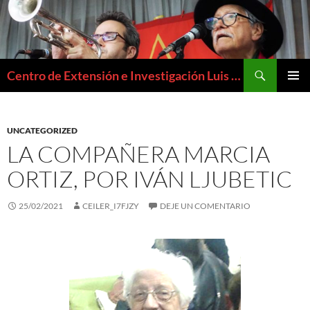
Buscar
Centro de Extensión e Investigación Luis Emilio Recabarren
SALTAR
MENÚ
AL
PRIMAR
CONTENIDO
UNCATEGORIZED
LA COMPAÑERA MARCIA
ORTIZ, POR IVÁN LJUBETIC
25/02/2021
CEILER_I7FJZY
DEJE UN COMENTARIO