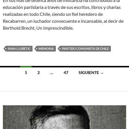
En sus más de setenta años de militancia ha contribuido a la
educación partidaria a través de sus escritos, libros y charlas
realizadas en todo Chile, siendo un fiel heredero de
Recabarren, un luchador consecuente e incansable, al decir de
Berthold Brecht, Un Imprescindible.
IVAN-LJUBETIC
MEMORIA
PARTIDO COMUNISTA DE CHILE
Navegación
1
2
…
47
SIGUIENTE →
de
entradas