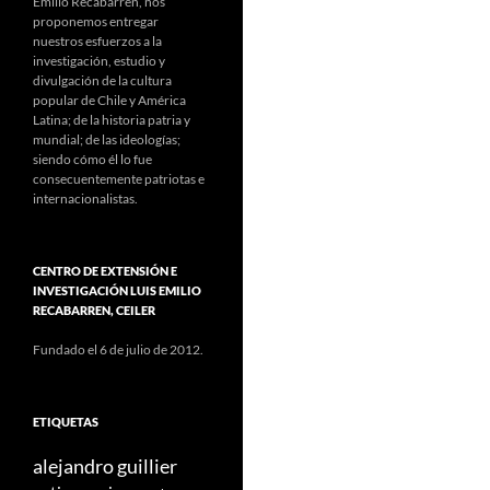
Emilio Recabarren, nos
proponemos entregar
nuestros esfuerzos a la
investigación, estudio y
divulgación de la cultura
popular de Chile y América
Latina; de la historia patria y
mundial; de las ideologías;
siendo cómo él lo fue
consecuentemente patriotas e
internacionalistas.
CENTRO DE EXTENSIÓN E
INVESTIGACIÓN LUIS EMILIO
RECABARREN, CEILER
Fundado el 6 de julio de 2012.
ETIQUETAS
alejandro guillier