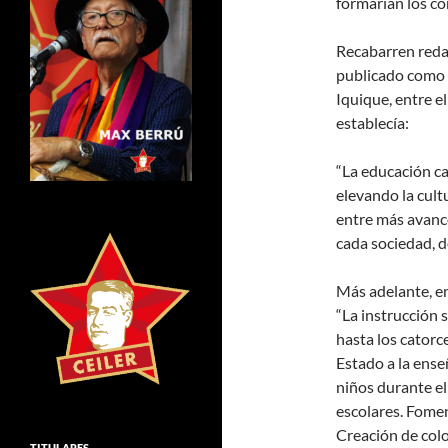
formarían los co
Recabarren reda
publicado como f
Iquique, entre e
establecía:
“La educación ca
elevando la cult
entre más avance
cada sociedad, d
Más adelante, en
“La instrucción s
hasta los catorc
Estado a la ense
niños durante el
escolares. Fomen
Creación de colo
TITULARES