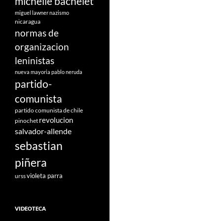
michelle bachelet
miguel lawner
nazismo
nicaragua
normas de
organizacion
leninistas
nueva mayoria
pablo neruda
partido-
comunista
partido comunista de chile
revolucion
pinochet
salvador-allende
sebastian
piñera
violeta parra
urss
VIDEOTECA