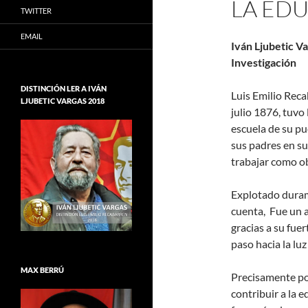
LA ED
TWITTER
EMAIL
Iván Ljubetic V
Investigaci
DISTINCIÓN LER A IVÁN
Luis Emilio Reca
LJUBETIC VARGAS 2018
julio 1876, tuvo
escuela de su pu
sus padres en su
trabajar como o
Explotado durame
cuenta, Fue un a
gracias a su fue
paso hacia la luz
MAX BERRÚ
Precisamente po
contribuir a la 