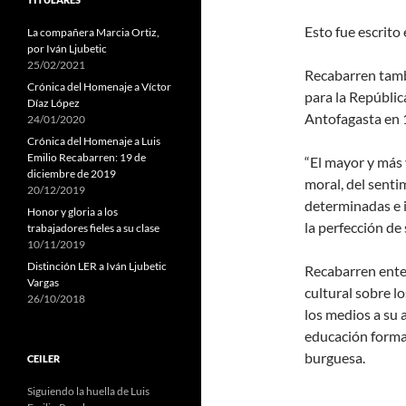
Esto fue escrito
La compañera Marcia Ortiz,
por Iván Ljubetic
25/02/2021
Recabarren tamb
Crónica del Homenaje a Víctor
para la Repúblic
Díaz López
Antofagasta en 1
24/01/2020
Crónica del Homenaje a Luis
Emilio Recabarren: 19 de
“El mayor y más v
diciembre de 2019
moral, del senti
20/12/2019
determinadas e i
Honor y gloria a los
la perfección de
trabajadores fieles a su clase
10/11/2019
Distinción LER a Iván Ljubetic
Recabarren ente
Vargas
cultural sobre lo
26/10/2018
los medios a su 
educación formal
burguesa.
CEILER
Siguiendo la huella de Luis