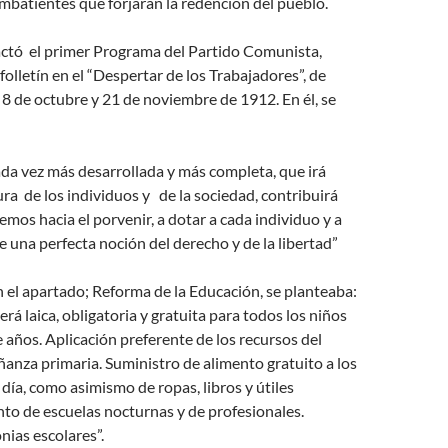
mbatientes que forjarán la redención del pueblo.
ctó el primer Programa del Partido Comunista,
olletín en el “Despertar de los Trabajadores”, de
l 8 de octubre y 21 de noviembre de 1912. En él, se
da vez más desarrollada y más completa, que irá
ura de los individuos y de la sociedad, contribuirá
mos hacia el porvenir, a dotar a cada individuo y a
e una perfecta noción del derecho y de la libertad”
 el apartado; Reforma de la Educación, se planteaba:
erá laica, obligatoria y gratuita para todos los niños
e años. Aplicación preferente de los recursos del
ñanza primaria. Suministro de alimento gratuito a los
 día, como asimismo de ropas, libros y útiles
to de escuelas nocturnas y de profesionales.
nias escolares”.