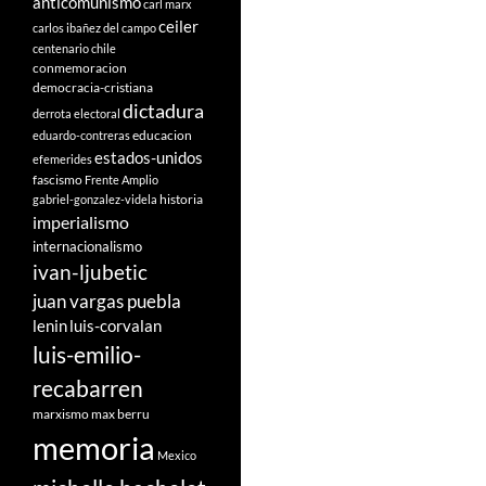
anticomunismo
carl marx
ceiler
carlos ibañez del campo
centenario
chile
conmemoracion
democracia-cristiana
dictadura
derrota electoral
educacion
eduardo-contreras
estados-unidos
efemerides
fascismo
Frente Amplio
historia
gabriel-gonzalez-videla
imperialismo
internacionalismo
ivan-ljubetic
juan vargas puebla
lenin
luis-corvalan
luis-emilio-
recabarren
marxismo
max berru
memoria
Mexico