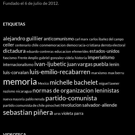
Fundado el 6 de julio de 2012.
ETIQUETAS
alejandro guillier
anticomunismo
carl marx
carlos ibañez del campo
ceiler
conmemoracion
democracia-cristiana
centenario
chile
derrota electoral
dictadura
estados-unidos
educacion
eduardo-contreras
efemerides
imperialismo
fascismo
historia
Frente Amplio
gabriel-gonzalez-videla
ivan-ljubetic
juan vargas puebla
lenin
internacionalismo
luis-emilio-recabarren
luis-corvalan
marxismo
max berru
memoria
michelle bachelet
Mexico
miguel lawner
normas de organizacion leninistas
nicaragua
nazismo
partido-comunista
nueva mayoria
pablo neruda
salvador-allende
revolucion
partido comunista de chile
pinochet
sebastian piñera
violeta parra
urss
VIDEOTECA