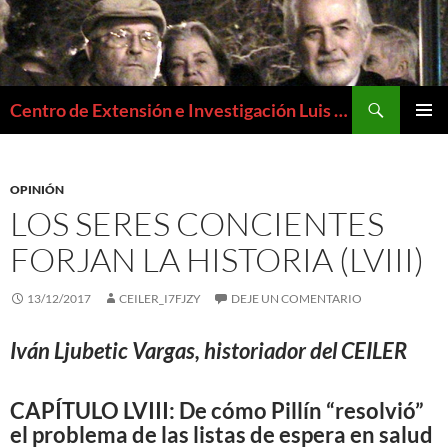
Buscar
Centro de Extensión e Investigación Luis Emilio Recabarren
SALTAR
MENÚ
AL
PRIMAR
CONTENIDO
OPINIÓN
LOS SERES CONCIENTES
FORJAN LA HISTORIA (LVIII)
13/12/2017
CEILER_I7FJZY
DEJE UN COMENTARIO
Iván Ljubetic Vargas, historiador del CEILER
CAPÍTULO LVIII: De cómo Pillín “resolvió”
el problema de las listas de espera en salud