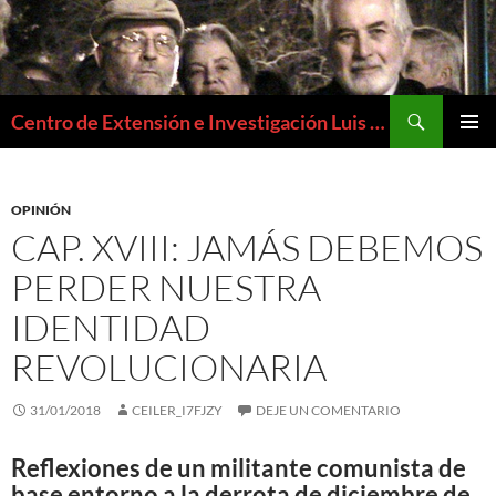
Buscar
Centro de Extensión e Investigación Luis Emilio Recabarren
SALTAR
MENÚ
AL
PRIMAR
CONTENIDO
OPINIÓN
CAP. XVIII: JAMÁS DEBEMOS
PERDER NUESTRA
IDENTIDAD
REVOLUCIONARIA
31/01/2018
CEILER_I7FJZY
DEJE UN COMENTARIO
Reflexiones de un militante comunista de
base entorno a la derrota de diciembre de