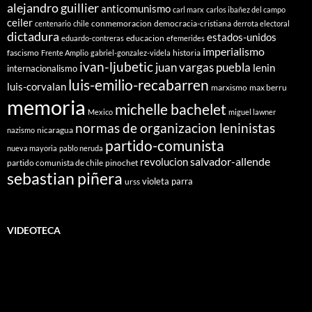
alejandro guillier
anticomunismo
carl marx
carlos ibañez del campo
ceiler
conmemoracion
democracia-cristiana
centenario
chile
derrota electoral
dictadura
estados-unidos
educacion
eduardo-contreras
efemerides
imperialismo
fascismo
historia
Frente Amplio
gabriel-gonzalez-videla
ivan-ljubetic
juan vargas puebla
lenin
internacionalismo
luis-emilio-recabarren
luis-corvalan
marxismo
max berru
memoria
michelle bachelet
Mexico
miguel lawner
normas de organizacion leninistas
nicaragua
nazismo
partido-comunista
nueva mayoria
pablo neruda
salvador-allende
revolucion
partido comunista de chile
pinochet
sebastian piñera
violeta parra
urss
VIDEOTECA