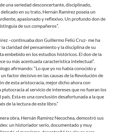
de una seriedad desconcertante, disciplinado,
y delicado en su trato, Hernán Ramírez poseía un
diente, apasionado y reflexivo. Un profundo don de
istinguía de sus compañeros”.
rez –continuaba don Guillermo Feliú Cruz- me ha
 la claridad del pensamiento y la disciplina de su
sta embebido en los estudios históricos. El don de la
e su más acentuada característica intelectual”.
ólogo afirmando: “Lo que yo no había conocido y
un factor decisivo en las causas de la Revolución de
ión de esta aristocracia, mejor dicho ahora con
 plutocracia al servicio de intereses que no fueran los
país. Esta es una conclusión desafortunada a la que
s de la lectura de este libro.”
rimera obra, Hernán Ramírez Necochea, demostró sus
ades: un historiador serio, documentado y muy
ilizando el marxismo, desentrañó las claves para