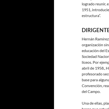
logrado reunir, 
1951, introduci
estructura”.
DIRIGENTE
Hernán Ramírez 
organización sin
educación del Es
Sociedad Nacion
liceos. Por ejem
abril de 1958.,
profesorado secu
base para alguna
Convención, rea
del Campo.
Una de ellas, pl
horas que actua