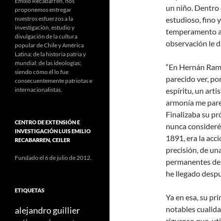
Emilio Recabarren, nos
un niño. Dentro 
proponemos entregar
nuestros esfuerzos a la
estudioso, fino 
investigación, estudio y
temperamento ar
divulgación de la cultura
observación le d
popular de Chile y América
Latina; de la historia patria y
mundial; de las ideologías;
“En Hernán Ramí
siendo cómo él lo fue
parecido ver, por
consecuentemente patriotas e
internacionalistas.
espíritu, un arti
armonía me parec
Finalizaba su pr
CENTRO DE EXTENSIÓN E
nunca consideré 
INVESTIGACIÓN LUIS EMILIO
1891, era la acc
RECABARREN, CEILER
precisión, de una
Fundado el 6 de julio de 2012.
permanentes del 
he llegado despué
ETIQUETAS
Ya en esa, su p
notables cualid
alejandro guillier
riguroso que, ut