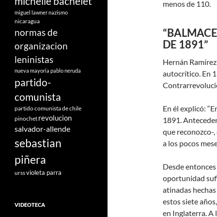
michelle bachelet
menos de 110.
miguel lawner
nazismo
nicaragua
“BALMACE
normas de
DE 1891”
organizacion
leninistas
Hernán Ramírez 
nueva mayoria
pablo neruda
autocrítico. En 
partido-
Contrarrevoluci
comunista
En él explicó: “E
partido comunista de chile
revolucion
pinochet
1891. Antecedent
salvador-allende
que reconozco-, 
sebastian
a los pocos mese
piñera
Desde entonces p
violeta parra
urss
oportunidad sufi
atinadas hechas p
estos siete años
VIDEOTECA
en Inglaterra. A