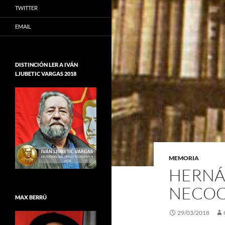
TWITTER
EMAIL
DISTINCIÓN LER A IVÁN
LJUBETIC VARGAS 2018
MEMORIA
HERNÁ
NECO
MAX BERRÚ
29/03/2018