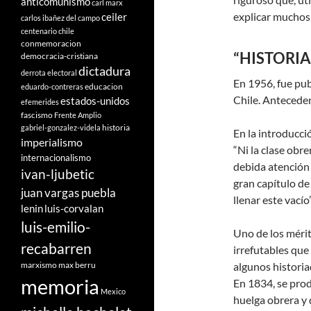
anticomunismo
carl marx
explicar muchos 
ceiler
carlos ibañez del campo
centenario
chile
conmemoracion
“HISTORI
democracia-cristiana
dictadura
derrota electoral
En 1956, fue pub
educacion
eduardo-contreras
Chile. Anteceden
estados-unidos
efemerides
fascismo
Frente Amplio
historia
gabriel-gonzalez-videla
En la introducci
imperialismo
“Ni la clase obr
internacionalismo
debida atención 
ivan-ljubetic
gran capítulo de
juan vargas puebla
llenar este vacío”
lenin
luis-corvalan
luis-emilio-
Uno de los mérit
recabarren
irrefutables que
marxismo
max berru
algunos historiad
memoria
En 1834, se prod
Mexico
huelga obrera y 