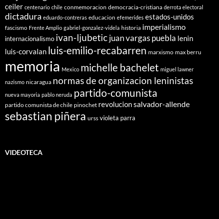
ceiler
conmemoracion
democracia-cristiana
centenario
chile
derrota electoral
dictadura
estados-unidos
educacion
eduardo-contreras
efemerides
imperialismo
fascismo
historia
Frente Amplio
gabriel-gonzalez-videla
ivan-ljubetic
juan vargas puebla
lenin
internacionalismo
luis-emilio-recabarren
luis-corvalan
marxismo
max berru
memoria
michelle bachelet
Mexico
miguel lawner
normas de organizacion leninistas
nicaragua
nazismo
partido-comunista
nueva mayoria
pablo neruda
salvador-allende
revolucion
partido comunista de chile
pinochet
sebastian piñera
violeta parra
urss
VIDEOTECA