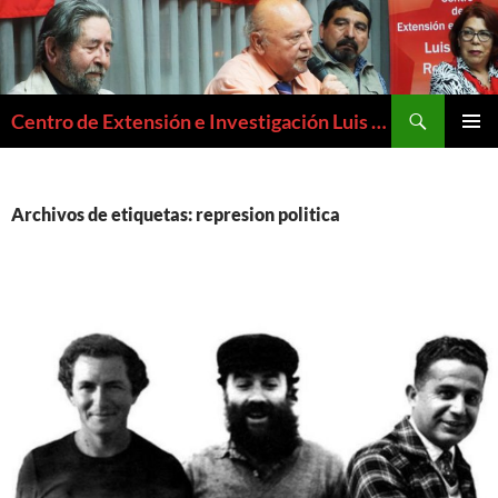
Buscar
Centro de Extensión e Investigación Luis Emilio Recabarren
SALTAR
MENÚ
AL
PRIMAR
CONTENIDO
Archivos de etiquetas: represion politica