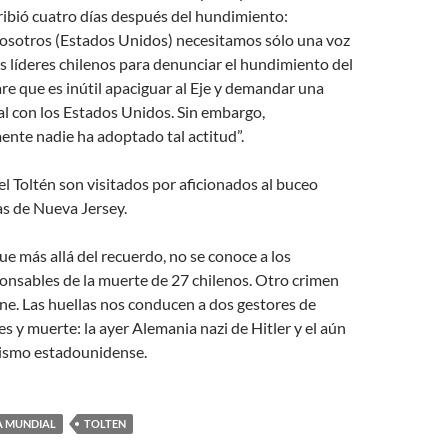
cribió cuatro días después del hundimiento:
nosotros (Estados Unidos) necesitamos sólo una voz
os líderes chilenos para denunciar el hundimiento del
are que es inútil apaciguar al Eje y demandar una
l con los Estados Unidos. Sin embargo,
nte nadie ha adoptado tal actitud”.
el Toltén son visitados por aficionados al buceo
tas de Nueva Jersey.
ue más allá del recuerdo, no se conoce a los
onsables de la muerte de 27 chilenos. Otro crimen
e. Las huellas nos conducen a dos gestores de
es y muerte: la ayer Alemania nazi de Hitler y el aún
lismo estadounidense.
A MUNDIAL
TOLTEN