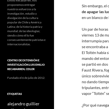
Emilio Recabarren, nos
proponemos entregar
Sin embargo, el
nuestros esfuerzos a la
de apagar las lu
investigación, estudio y
en un blanco de 
divulgación de la cultura
popular de Chile y América
Latina; de la historia patria y
Un par de horas 
mundial; de las ideologías;
viernes 13 de ma
siendo cómo él lo fue
consecuentemente patriotas e
interrumpía para
internacionalistas.
se encontraba a 
El Toltén había 
mando del enton
CENTRO DE EXTENSIÓN E
se partió en dos 
INVESTIGACIÓN LUIS EMILIO
RECABARREN, CEILER
Faust Rivera, fo
único sobrevivie
Fundado el 6 de julio de 2012.
no dando tiempo 
tripulantes, ent
vapor “Toltén” s
ETIQUETAS
alejandro guillier
¿Por qué navegab