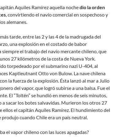
 capitán Aquiles Ramírez aquella noche
dio la orden
ces
, convirtiendo el navío comercial en sospechoso y
los alemanes.
más tarde, entre las 2 y las 4 de la madrugada del
rzo, una explosión en el costado de babor
 siempre el trabajo del navío mercante chileno, que
unos 27 kilómetros de la costa de Nueva York.
sido torpedeado por el submarino nazi U-404, al
ces Kaptleutnant Otto von Bulow. La nave chilena
con la fuerza de la explosión. Ésta lanzó al mar a Julio
gonero del vapor, que logró subirse a una balsa. Fue el
nte. El “Toltén” se hundió en menos de seis minutos,
a sacar los botes salvavidas. Murieron los otros 27
re ellos el capitán Aquiles Ramírez. El hundimiento del
e produjo cuando Chile era un país neutral.
a el vapor chileno con las luces apagadas?