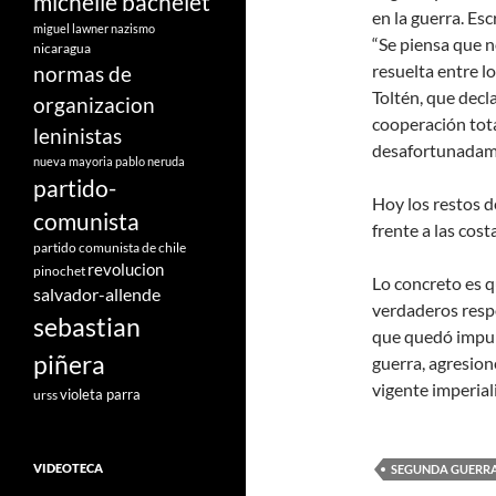
michelle bachelet
en la guerra. Es
miguel lawner
nazismo
“Se piensa que 
nicaragua
resuelta entre l
normas de
Toltén, que decl
organizacion
cooperación tota
leninistas
desafortunadame
nueva mayoria
pablo neruda
partido-
Hoy los restos d
comunista
frente a las cos
partido comunista de chile
revolucion
pinochet
Lo concreto es q
salvador-allende
verdaderos resp
sebastian
que quedó impun
piñera
guerra, agresion
vigente imperia
violeta parra
urss
VIDEOTECA
SEGUNDA GUERR