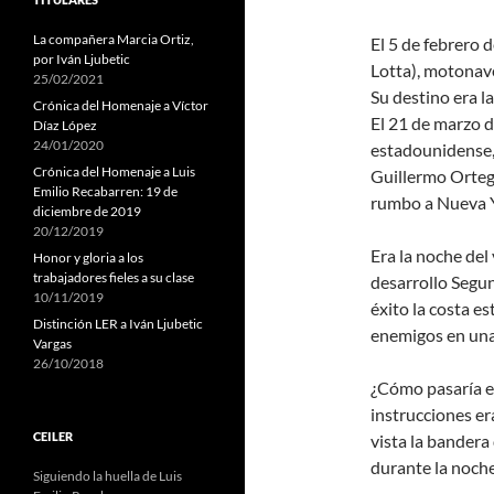
La compañera Marcia Ortiz,
El 5 de febrero 
por Iván Ljubetic
Lotta), motonave
25/02/2021
Su destino era l
Crónica del Homenaje a Víctor
El 21 de marzo d
Díaz López
24/01/2020
estadounidense,
Crónica del Homenaje a Luis
Guillermo Ortega
Emilio Recabarren: 19 de
rumbo a Nueva 
diciembre de 2019
20/12/2019
Era la noche del
Honor y gloria a los
trabajadores fieles a su clase
desarrollo Segu
10/11/2019
éxito la costa 
Distinción LER a Iván Ljubetic
enemigos en un
Vargas
26/10/2018
¿Cómo pasaría el
instrucciones era
CEILER
vista la bandera
durante la noche
Siguiendo la huella de Luis