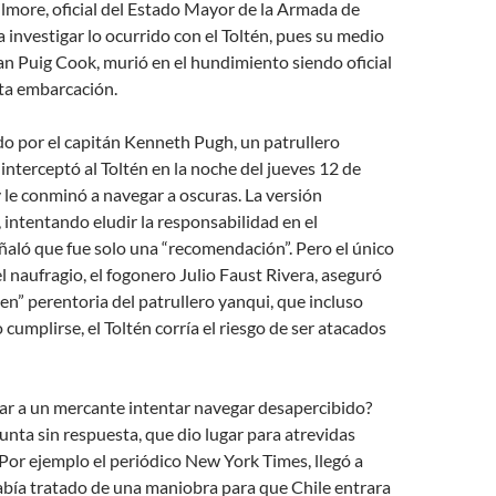
lmore, oficial del Estado Mayor de la Armada de
a investigar lo ocurrido con el Toltén, pues su medio
 Puig Cook, murió en el hundimiento siendo oficial
sta embarcación.
o por el capitán Kenneth Pugh, un patrullero
nterceptó al Toltén en la noche del jueves 12 de
le conminó a navegar a oscuras. La versión
intentando eludir la responsabilidad en el
aló que fue solo una “recomendación”. Pero el único
l naufragio, el fogonero Julio Faust Rivera, aseguró
en” perentoria del patrullero yanqui, que incluso
cumplirse, el Toltén corría el riesgo de ser atacados
ar a un mercante intentar navegar desapercibido?
unta sin respuesta, que dio lugar para atrevidas
Por ejemplo el periódico New York Times, llegó a
abía tratado de una maniobra para que Chile entrara