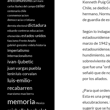
anticomunismo
carl marx
Kenneth Puig Gi
ceiler
carlos ibañez del campo
Chile, se dedicó 
centenario
chile
hermano, Norman
conmemoracion
de guardia de e
democracia-cristiana
dictadura
derrota electoral
educacion
eduardo-contreras
Según lo indagad
estados-unidos
efemerides
estadounidense i
fascismo
Frente Amplio
marzo de 1942 y 
historia
gabriel-gonzalez-videla
estadounidense, 
imperialismo
hundimiento, señ
internacionalismo
sobreviviente de
ivan-ljubetic
que fue una “ord
juan vargas puebla
señaló que de no 
lenin
luis-corvalan
por los aliados.
luis-emilio-
recabarren
¿Para qué orden
marxismo
max berru
Esta es una preg
memoria
elucubraciones. 
Mexico
sugerir que se h