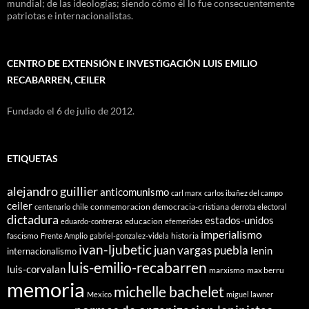
mundial; de las ideologías; siendo cómo él lo fue consecuentemente
patriotas e internacionalistas.
CENTRO DE EXTENSIÓN E INVESTIGACIÓN LUIS EMILIO
RECABARREN, CEILER
Fundado el 6 de julio de 2012.
ETIQUETAS
alejandro guillier
anticomunismo
carl marx
carlos ibañez del campo
ceiler
conmemoracion
democracia-cristiana
centenario
chile
derrota electoral
dictadura
estados-unidos
educacion
eduardo-contreras
efemerides
imperialismo
fascismo
historia
Frente Amplio
gabriel-gonzalez-videla
ivan-ljubetic
juan vargas puebla
lenin
internacionalismo
luis-emilio-recabarren
luis-corvalan
marxismo
max berru
memoria
michelle bachelet
Mexico
miguel lawner