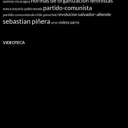
normas de organizacion leninistas
nicaragua
nazismo
partido-comunista
nueva mayoria
pablo neruda
salvador-allende
revolucion
partido comunista de chile
pinochet
sebastian piñera
violeta parra
urss
VIDEOTECA