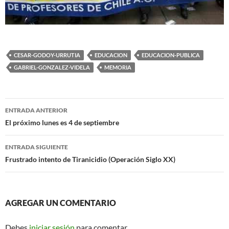
CESAR-GODOY-URRUTIA
EDUCACION
EDUCACION-PUBLICA
GABRIEL-GONZALEZ-VIDELA
MEMORIA
Navegador
ENTRADA ANTERIOR
de
El próximo lunes es 4 de septiembre
entradas
ENTRADA SIGUIENTE
Frustrado intento de Tiranicidio (Operación Siglo XX)
AGREGAR UN COMENTARIO
Debes
iniciar sesión
para comentar.