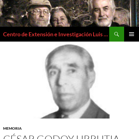
Buscar
Centro de Extensión e Investigación Luis Emilio Recabarren
SALTAR
MENÚ
AL
PRIMAR
CONTENIDO
MEMORIA
CÉSAR GODOY URRUTIA,