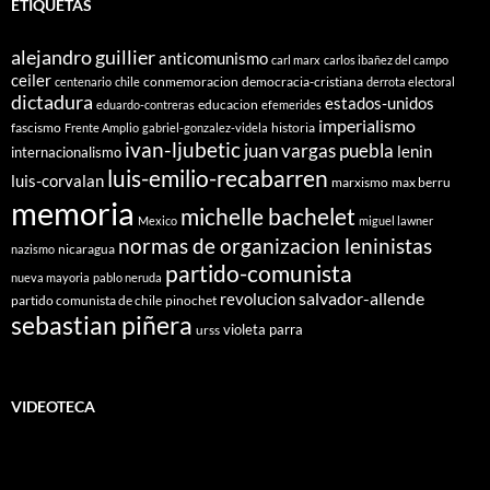
ETIQUETAS
alejandro guillier
anticomunismo
carl marx
carlos ibañez del campo
ceiler
conmemoracion
democracia-cristiana
centenario
chile
derrota electoral
dictadura
estados-unidos
educacion
eduardo-contreras
efemerides
imperialismo
fascismo
historia
Frente Amplio
gabriel-gonzalez-videla
ivan-ljubetic
juan vargas puebla
lenin
internacionalismo
luis-emilio-recabarren
luis-corvalan
marxismo
max berru
memoria
michelle bachelet
Mexico
miguel lawner
normas de organizacion leninistas
nicaragua
nazismo
partido-comunista
nueva mayoria
pablo neruda
salvador-allende
revolucion
partido comunista de chile
pinochet
sebastian piñera
violeta parra
urss
VIDEOTECA