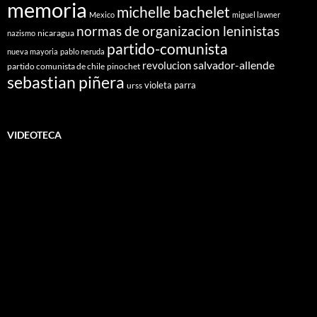
memoria
michelle bachelet
Mexico
miguel lawner
normas de organizacion leninistas
nicaragua
nazismo
partido-comunista
nueva mayoria
pablo neruda
salvador-allende
revolucion
partido comunista de chile
pinochet
sebastian piñera
violeta parra
urss
VIDEOTECA