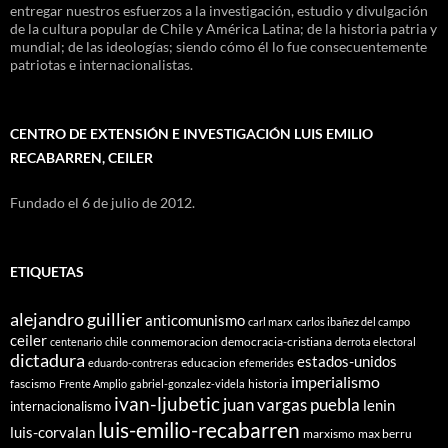
entregar nuestros esfuerzos a la investigación, estudio y divulgación
de la cultura popular de Chile y América Latina; de la historia patria y
mundial; de las ideologías; siendo cómo él lo fue consecuentemente
patriotas e internacionalistas.
CENTRO DE EXTENSIÓN E INVESTIGACIÓN LUIS EMILIO
RECABARREN, CEILER
Fundado el 6 de julio de 2012.
ETIQUETAS
alejandro guillier
anticomunismo
carl marx
carlos ibañez del campo
ceiler
conmemoracion
democracia-cristiana
centenario
chile
derrota electoral
dictadura
estados-unidos
educacion
eduardo-contreras
efemerides
imperialismo
fascismo
historia
Frente Amplio
gabriel-gonzalez-videla
ivan-ljubetic
juan vargas puebla
lenin
internacionalismo
luis-emilio-recabarren
luis-corvalan
marxismo
max berru