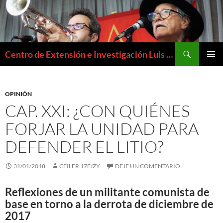
Buscar
Centro de Extensión e Investigación Luis Emilio Recabarren
SALTAR
MENÚ
AL
PRIMAR
CONTENIDO
OPINIÓN
CAP. XXI: ¿CON QUIÉNES
FORJAR LA UNIDAD PARA
DEFENDER EL LITIO?
31/01/2018
CEILER_I7FJZY
DEJE UN COMENTARIO
Reflexiones de un militante comunista de
base en torno a la derrota de diciembre de
2017