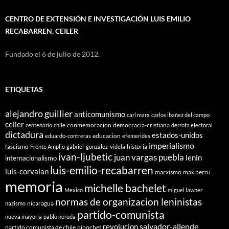
CENTRO DE EXTENSIÓN E INVESTIGACIÓN LUIS EMILIO
RECABARREN, CEILER
Fundado el 6 de julio de 2012.
ETIQUETAS
alejandro guillier
anticomunismo
carl marx
carlos ibañez del campo
ceiler
conmemoracion
democracia-cristiana
centenario
chile
derrota electoral
dictadura
estados-unidos
educacion
eduardo-contreras
efemerides
imperialismo
fascismo
historia
Frente Amplio
gabriel-gonzalez-videla
ivan-ljubetic
juan vargas puebla
lenin
internacionalismo
luis-emilio-recabarren
luis-corvalan
marxismo
max berru
memoria
michelle bachelet
Mexico
miguel lawner
normas de organizacion leninistas
nicaragua
nazismo
partido-comunista
nueva mayoria
pablo neruda
salvador-allende
revolucion
partido comunista de chile
pinochet