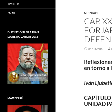
TWITTER
OPINIÓN
EMAIL
CAP. X
FORJAR
DISTINCIÓN LER A IVÁN
DEFEND
LJUBETIC VARGAS 2018
31/01/2018
Reflexione
en torno a 
Iván Ljubeti
CAPÍTULO 
MAX BERRÚ
UNIDAD PA