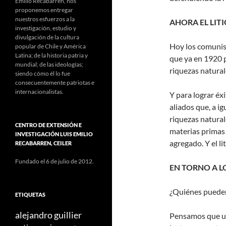
Emilio Recabarren, nos
proponemos entregar
nuestros esfuerzos a la
AHORA EL LIT
investigación, estudio y
divulgación de la cultura
Hoy los comunist
popular de Chile y América
Latina; de la historia patria y
que ya en 1920 
mundial; de las ideologías;
riquezas naturale
siendo cómo él lo fue
consecuentemente patriotas e
internacionalistas.
Y para lograr éx
aliados que, a i
riquezas natural
CENTRO DE EXTENSIÓN E
materias primas 
INVESTIGACIÓN LUIS EMILIO
agregado. Y el l
RECABARREN, CEILER
Fundado el 6 de julio de 2012.
EN TORNO A 
¿Quiénes pueden
ETIQUETAS
alejandro guillier
Pensamos que un