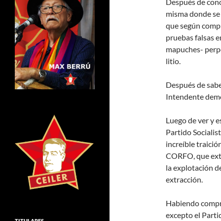
Después de conoc
misma donde se 
que según compr
pruebas falsas 
mapuches- perpe
litio.
Después de sabe
Intendente demo
Luego de ver y e
Partido Socialis
increíble traició
CORFO, que ext
la explotación de
extracción.
Habiendo compro
excepto el Parti
TITULARES