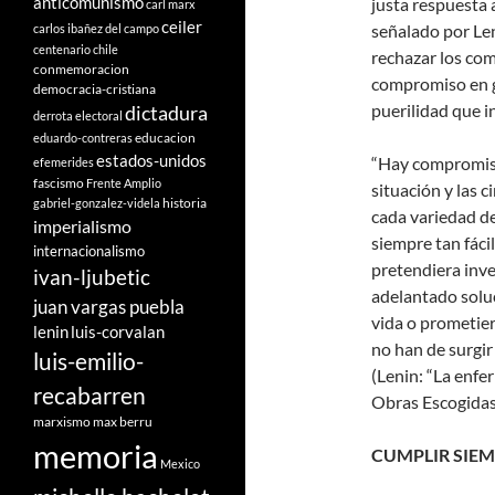
anticomunismo
justa respuesta 
carl marx
ceiler
señalado por Len
carlos ibañez del campo
centenario
chile
rechazar los com
conmemoracion
compromiso en g
democracia-cristiana
puerilidad que in
dictadura
derrota electoral
educacion
eduardo-contreras
estados-unidos
“Hay compromiso
efemerides
fascismo
Frente Amplio
situación y las 
historia
gabriel-gonzalez-videla
cada variedad de
imperialismo
siempre tan fáci
internacionalismo
pretendiera inve
ivan-ljubetic
adelantado soluc
juan vargas puebla
vida o prometier
lenin
luis-corvalan
no han de surgir
luis-emilio-
(Lenin: “La enfe
recabarren
Obras Escogidas 
marxismo
max berru
memoria
CUMPLIR SIEM
Mexico