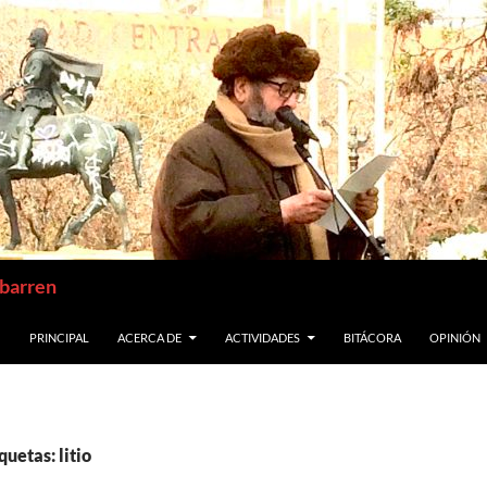
abarren
SALTAR AL CONTENIDO
PRINCIPAL
ACERCA DE
ACTIVIDADES
BITÁCORA
OPINIÓN
uetas: litio