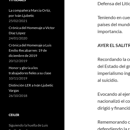
Defensa del Litio
La compañera Marcia Ortiz,
por Iván Ljubetic
Teniendo en cuent
25/02/2021
países del mund
Crónica del Homenaje a Víctor
importancia.
Díaz López
24/01/2020
AYER EL SALIT
Crónica del Homenaje a Luis
Emilio Recabarren: 19 de
diciembre de 2019
Recordando la co
20/12/2019
del Estado del g
Honor y gloria a los
imperialismo ing
trabajadores fieles a su clase
10/11/2019
al suicidio.
Distinción LER a Iván Ljubetic
Vargas
Evocando al eje
26/10/2018
nacionalizó el c
dirigió y financi
CEILER
Rememorando co
Siguiendo la huella de Luis
defendiendo la r