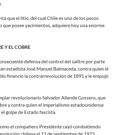
.
a que el litio, del cual Chile es uno de los pocos
o que posee yacimientos, adquiere hoy una enorme
RE Y EL COBRE
nsecuente defensa del control del salitre por parte
ran estadista José Manuel Balmaceda, contra quien el
lés financió la contrarrevolución de 1891 y le empujó
mplar revolucionario Salvador Allende Gossens, que
obre y contra quien el imperialismo estadounidense
ó el golpe de Estado fascista.
mo el compañero Presidente cayó combatiendo
evolución chilena el 11 de septiembre de 1973.