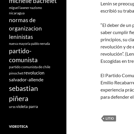
michelle bachelet
Lenin se preocup
miguel lawner
nazismo
escribió su trab
nicaragua
normas de
“El deber de un 
organizacion
saber cumplir fi
leninistas
principios, su cl
nueva mayoria
pablo neruda
revolución y de 
partido-
revolución”. (Le
comunista
Escogidas en tre
partido comunista de chile
revolucion
pinochet
El Partido Comun
salvador-allende
Emilio Recabarre
sebastian
experiencia prác
para defender el 
piñera
violeta parra
urss
LITIO
VIDEOTECA