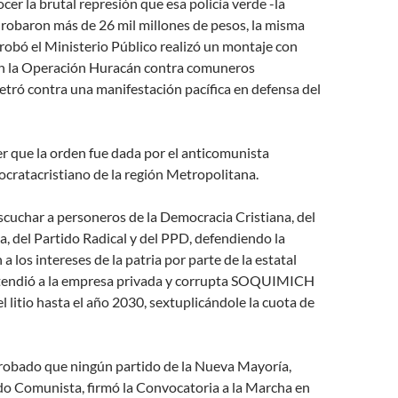
er la brutal represión que esa policía verde -la
robaron más de 26 mil millones de pesos, la misma
obó el Ministerio Público realizó un montaje con
en la Operación Huracán contra comuneros
tró contra una manifestación pacífica en defensa del
r que la orden fue dada por el anticomunista
cratacristiano de la región Metropolitana.
scuchar a personeros de la Democracia Cristiana, del
ta, del Partido Radical y del PPD, defendiendo la
n a los intereses de la patria por parte de la estatal
endió a la empresa privada y corrupta SOQUIMICH
l litio hasta el año 2030, sextuplicándole la cuota de
bado que ningún partido de la Nueva Mayoría,
do Comunista, firmó la Convocatoria a la Marcha en