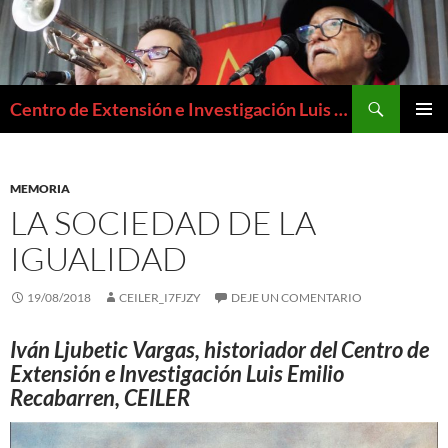
Buscar
Centro de Extensión e Investigación Luis Emilio Recabarren
SALTAR
MENÚ
AL
PRIMAR
CONTENIDO
MEMORIA
LA SOCIEDAD DE LA
IGUALIDAD
19/08/2018
CEILER_I7FJZY
DEJE UN COMENTARIO
Iván Ljubetic Vargas, historiador del Centro de
Extensión e Investigación Luis Emilio
Recabarren, CEILER