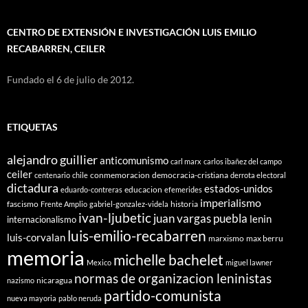
CENTRO DE EXTENSIÓN E INVESTIGACIÓN LUIS EMILIO
RECABARREN, CEILER
Fundado el 6 de julio de 2012.
ETIQUETAS
alejandro guillier
anticomunismo
carl marx
carlos ibañez del campo
ceiler
conmemoracion
democracia-cristiana
centenario
chile
derrota electoral
dictadura
estados-unidos
educacion
eduardo-contreras
efemerides
imperialismo
fascismo
historia
Frente Amplio
gabriel-gonzalez-videla
ivan-ljubetic
juan vargas puebla
lenin
internacionalismo
luis-emilio-recabarren
luis-corvalan
marxismo
max berru
memoria
michelle bachelet
Mexico
miguel lawner
normas de organizacion leninistas
nicaragua
nazismo
partido-comunista
nueva mayoria
pablo neruda