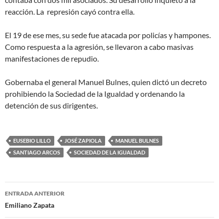
reacción. La represión cayó contra ella.
El 19 de ese mes, su sede fue atacada por policías y hampones.
Como respuesta a la agresión, se llevaron a cabo masivas
manifestaciones de repudio.
Gobernaba el general Manuel Bulnes, quien dictó un decreto
prohibiendo la Sociedad de la Igualdad y ordenando la
detención de sus dirigentes.
EUSEBIO LILLO
JOSÉ ZAPIOLA
MANUEL BULNES
SANTIAGO ARCOS
SOCIEDAD DE LA IGUALDAD
Navegador
ENTRADA ANTERIOR
de
Emiliano Zapata