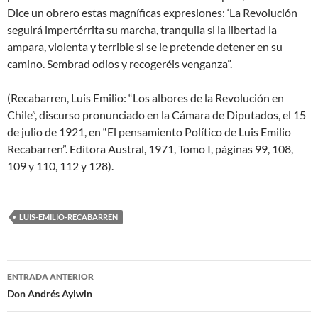
Dice un obrero estas magníficas expresiones: ‘La Revolución
seguirá impertérrita su marcha, tranquila si la libertad la
ampara, violenta y terrible si se le pretende detener en su
camino. Sembrad odios y recogeréis venganza”.
(Recabarren, Luis Emilio: “Los albores de la Revolución en
Chile”, discurso pronunciado en la Cámara de Diputados, el 15
de julio de 1921, en “El pensamiento Político de Luis Emilio
Recabarren”. Editora Austral, 1971, Tomo I, páginas 99, 108,
109 y 110, 112 y 128).
LUIS-EMILIO-RECABARREN
Navegador
ENTRADA ANTERIOR
de
Don Andrés Aylwin