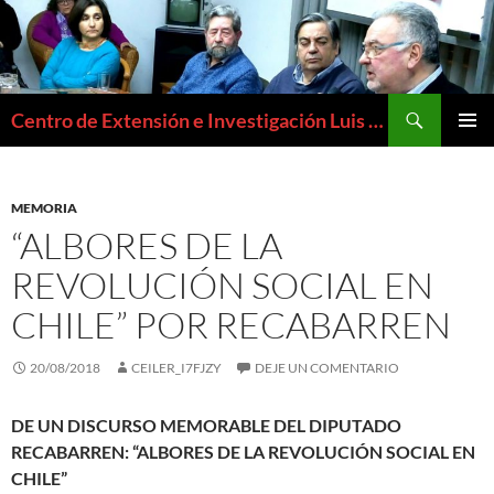
Buscar
Centro de Extensión e Investigación Luis Emilio Recabarren
SALTAR
MENÚ
AL
PRIMAR
CONTENIDO
MEMORIA
“ALBORES DE LA
REVOLUCIÓN SOCIAL EN
CHILE” POR RECABARREN
20/08/2018
CEILER_I7FJZY
DEJE UN COMENTARIO
DE UN DISCURSO MEMORABLE DEL DIPUTADO
RECABARREN: “ALBORES DE LA REVOLUCIÓN SOCIAL EN
CHILE”