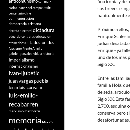
anticomunismo
fina ironía y de
carl marx
ceiler
sus breves e ing
carlos ibañez del campo
centenario
chile
habitualmente en
conmemoracion
democracia-cristiana
Próximo a ellos, 
dictadura
derrota electoral
Enrique Schlesing
educacion
eduardo-contreras
estados-unidos
judías desatadas
efemerides
fascismo
Frente Amplio
Enrique –ya fall
historia
gabriel-gonzalez-videla
uno de los más p
imperialismo
Siglo XX.
internacionalismo
ivan-ljubetic
Entre las famili
juan vargas puebla
familia Hola, qu
lenin
luis-corvalan
de seda, artícul
luis-emilio-
Siglo XX. Esta 
recabarren
2.700, esquina c
marxismo
max berru
conserva pero si
memoria
desafortunadas.
Mexico