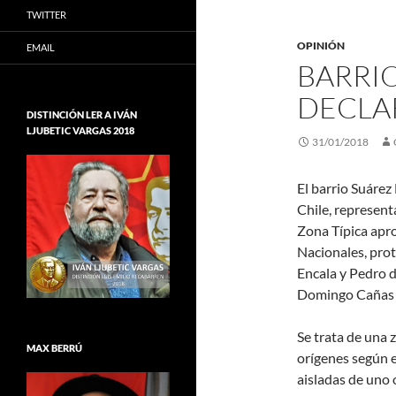
TWITTER
OPINIÓN
EMAIL
BARRI
DECLA
DISTINCIÓN LER A IVÁN
LJUBETIC VARGAS 2018
31/01/2018
El barrio Suárez
Chile, represen
Zona Típica apr
Nacionales, prot
Encala y Pedro d
Domingo Cañas y 
Se trata de una
MAX BERRÚ
orígenes según e
aisladas de uno 