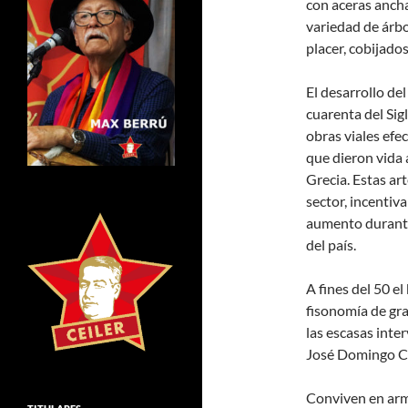
con aceras ancha
variedad de árbo
placer, cobijados
El desarrollo del
cuarenta del Si
obras viales efe
que dieron vida
Grecia. Estas ar
sector, incentiv
aumento durante
del país.
A fines del 50 el
fisonomía de gr
las escasas inte
José Domingo C
Conviven en armo