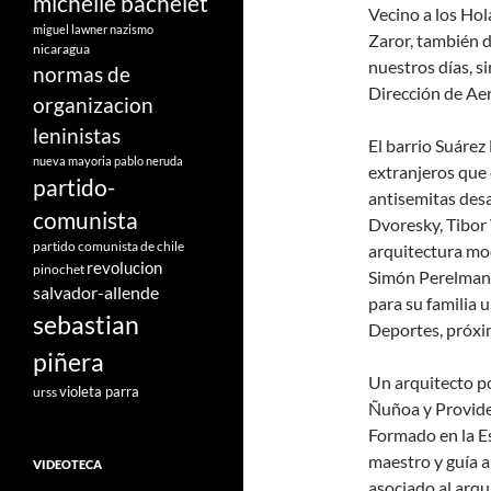
michelle bachelet
Vecino a los Hol
miguel lawner
nazismo
Zaror, también d
nicaragua
nuestros días, s
normas de
Dirección de Ae
organizacion
leninistas
El barrio Suárez
nueva mayoria
pablo neruda
extranjeros que 
partido-
antisemitas desa
comunista
Dvoresky, Tibor 
partido comunista de chile
arquitectura mod
revolucion
pinochet
Simón Perelman,
salvador-allende
para su familia 
sebastian
Deportes, próxi
piñera
Un arquitecto p
violeta parra
urss
Ñuñoa y Providen
Formado en la Es
maestro y guía a
VIDEOTECA
asociado al arqu