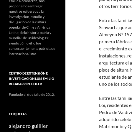
Emilio Recabarren, nos
otros territorios
proponemos entregar
nuestros esfuerzos a la
investigación, estudio y
Entre las familia
divulgación de la cultura
Schwartz, que ad
popular de Chile y América
Latina; de la historia patria y
Almeyda Nº 1577
mundial; de las ideologías;
primera fábrica 
siendo cómo él lo fue
el crecimiento e
consecuentemente patriotas e
internacionalistas.
instalaciones, r
arquitectura el 
pisos de altura,
CENTRO DE EXTENSIÓN E
estudiante de ar
INVESTIGACIÓN LUIS EMILIO
uno de los socio
RECABARREN, CEILER
Fundado el 6 de julio de 2012.
Entre las famili
Loi, residentes 
Pedro de Valdivia
ETIQUETAS
adquirido celebr
alejandro guillier
Matrimonio y Qu