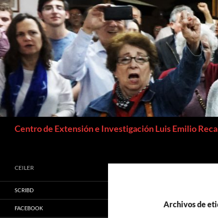
Buscar
Centro de Extensión e Investigación Luis Emilio Rec
CEILER
SCRIBD
Archivos de eti
FACEBOOK