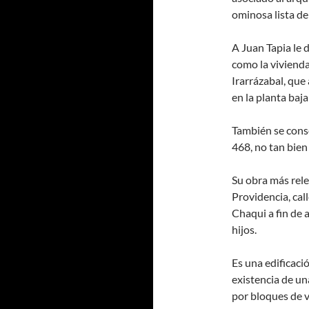
ominosa lista de
A Juan Tapia le
como la vivienda
Irarrázabal, que 
en la planta baja
También se cons
468, no tan bien
Su obra más rele
Providencia, cal
Chaqui a fin de 
hijos.
Es una edificació
existencia de un
por bloques de vi