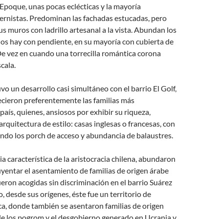
e Epoque, unas pocas eclécticas y la mayoría
rnistas. Predominan las fachadas estucadas, pero
us muros con ladrillo artesanal a la vista. Abundan los
los hay con pendiente, en su mayoría con cubierta de
. De vez en cuando una torrecilla romántica corona
cala.
vo un desarrollo casi simultáneo con el barrio El Golf,
ecieron preferentemente las familias más
país, quienes, ansiosos por exhibir su riqueza,
rquitectura de estilo: casas inglesas o francesas, con
ndo los porch de acceso y abundancia de balaustres.
a característica de la aristocracia chilena, abundaron
yentar el asentamiento de familias de origen árabe
fueron acogidas sin discriminación en el barrio Suárez
, desde sus orígenes, éste fue un territorio de
ca, donde también se asentaron familias de origen
de los pogrom y el desgobierno generado en Ucrania y