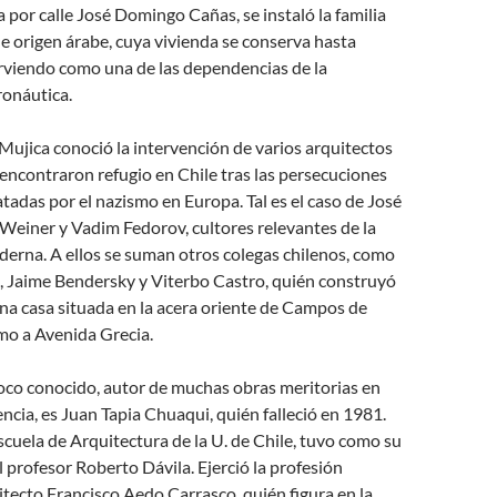
a por calle José Domingo Cañas, se instaló la familia
e origen árabe, cuya vivienda se conserva hasta
irviendo como una de las dependencias de la
ronáutica.
 Mujica conoció la intervención de varios arquitectos
encontraron refugio en Chile tras las persecuciones
tadas por el nazismo en Europa. Tal es el caso de José
Weiner y Vadim Fedorov, cultores relevantes de la
erna. A ellos se suman otros colegas chilenos, como
 Jaime Bendersky y Viterbo Castro, quién construyó
una casa situada en la acera oriente de Campos de
mo a Avenida Grecia.
oco conocido, autor de muchas obras meritorias en
cia, es Juan Tapia Chuaqui, quién falleció en 1981.
cuela de Arquitectura de la U. de Chile, tuvo como su
l profesor Roberto Dávila. Ejerció la profesión
itecto Francisco Aedo Carrasco, quién figura en la