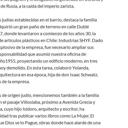
 de Rusia, a la caída del imperio zarista.
s judías establecidas en el barrio, destaca la familia
quirió un gran paño de terreno en calle Dublé
, donde levantaron a comienzo de los años 30, la
de artículos plásticos en Chile: Industrias SHYF. Dado
xplosivo de la empresa, fue necesario ampliar sus
esponsabilidad que asumió nuestra oficina de
año1955, proyectando un edificio moderno, en tres
 hoy demolido. En esta tarea, colaboró Yolanda,
quitectura en esa época, hija de don Isaac Schwatz,
s de la empresa.
as de origen judío, mencionemos también a la familia
en el pasaje Villoslaba, próximo a Avenida Grecia y
, cuyo hijo Isidoro, arquitecto y escritor, ha
idad tras publicar varios libros como La Mujer, El
e Dios se lo Pague, obras donde hace alarde de una