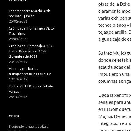
TITULARES
otras de la Bell
claramente mode
La compañera Marcia Ortiz,
por Iván Ljubetic
varias exhiben s
25/02/2021
techos planos y 
Crónica del Homenaje a Víctor
tejas de arcilla
Díaz López
alguna caja de es
24/01/2020
Crónica del Homenaje a Luis
Emilio Recabarren: 19 de
Suárez Mujica tu
diciembre de 2019
donde se establ
20/12/2019
acaudaladas del 
Honor y gloria a los
impusieron una a
trabajadores fieles a su clase
10/11/2019
columnas abriga
Distinción LER a Iván Ljubetic
Vargas
Dada la xenofobi
26/10/2018
señales para ahu
en El Golf, que 
Mujica. De hecho
CEILER
integración étni
Siguiendo la huella de Luis
judío, huyendo 