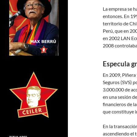
La empresa se h
entonces. En 19
territorio de Ch
Perú, que en 200
en 2002 LAN Ecu
2008 controlaba 
Especula gr
En 2009, Piñera 
Seguros (SVS) po
3.000.000 de ac
en una sesión de
financieros de l
que constituye i
En la transacció
ascendiendo el t