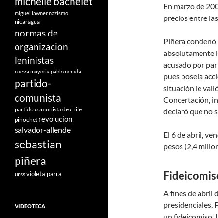
michelle bachelet
En marzo de 2009
miguel lawner
nazismo
precios entre la
nicaragua
normas de
Piñera condenó a
organizacion
absolutamente in
leninistas
acusado por par
nueva mayoria
pablo neruda
pues poseía acci
partido-
situación le vali
comunista
Concertación, in
partido comunista de chile
declaró que no s
revolucion
pinochet
salvador-allende
El 6 de abril, v
sebastian
pesos (2,4 millo
piñera
Fideicomiso
violeta parra
urss
A fines de abril
presidenciales, 
VIDEOTECA
un fideicomiso.