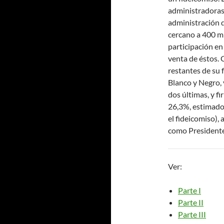
administradoras 
administración 
cercano a 400 mi
participación en 
venta de éstos. 
restantes de su 
Blanco y Negro, 
dos últimas, y f
26,3%, estimado
el fideicomiso),
como Presidente
Ver:
Parte I
Parte II
Parte III