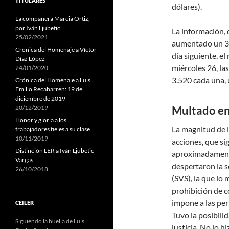
TITULARES
dólares).
La compañera Marcia Ortiz,
por Iván Ljubetic
La información,
25/02/2021
aumentado un 33,
Crónica del Homenaje a Víctor
día siguiente, el
Díaz López
miércoles 26, la
24/01/2020
3.520 cada una, 
Crónica del Homenaje a Luis
Emilio Recabarren: 19 de
diciembre de 2019
20/12/2019
Multado en
Honor y gloria a los
La magnitud de la
trabajadores fieles a su clase
10/11/2019
acciones, que si
Distinción LER a Iván Ljubetic
aproximadamente
Vargas
despertaron la 
26/10/2018
(SVS), la que lo 
prohibición de 
impone a las per
CEILER
Tuvo la posibili
Siguiendo la huella de Luis
justicia. No lo 