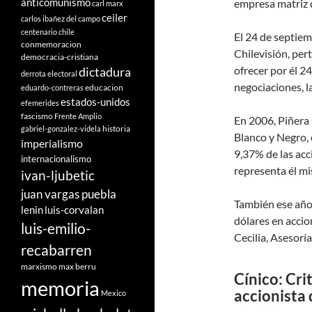
anticomunismo
empresa matriz q
carl marx
ceiler
carlos ibañez del campo
centenario
chile
El 24 de septiem
conmemoracion
Chilevisión, per
democracia-cristiana
ofrecer por él 2
dictadura
derrota electoral
negociaciones, l
educacion
eduardo-contreras
estados-unidos
efemerides
fascismo
Frente Amplio
En 2006, Piñera 
historia
gabriel-gonzalez-videla
Blanco y Negro,
imperialismo
9,37% de las acc
internacionalismo
representa él mi
ivan-ljubetic
juan vargas puebla
También ese año 
lenin
luis-corvalan
dólares en accio
luis-emilio-
Cecilia, Asesorí
recabarren
marxismo
max berru
Cínico: Cri
memoria
accionista
Mexico