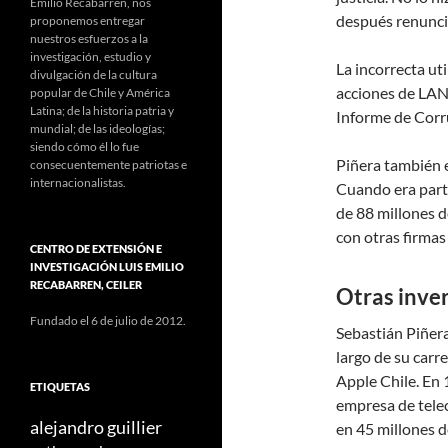
Emilio Recabarren, nos
después renunció
proponemos entregar
nuestros esfuerzos a la
investigación, estudio y
La incorrecta uti
divulgación de la cultura
acciones de LAN 
popular de Chile y América
Latina; de la historia patria y
Informe de Corr
mundial; de las ideologías;
siendo cómo él lo fue
Piñera también e
consecuentemente patriotas e
internacionalistas.
Cuando era parte
de 88 millones d
con otras firmas
CENTRO DE EXTENSIÓN E
INVESTIGACIÓN LUIS EMILIO
RECABARREN, CEILER
Otras inve
Fundado el 6 de julio de 2012.
Sebastián Piñera
largo de su carr
Apple Chile. En 
ETIQUETAS
empresa de tele
alejandro guillier
en 45 millones d