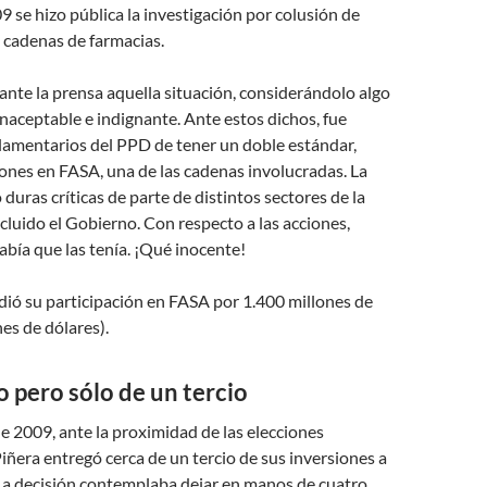
 se hizo pública la investigación por colusión de
s cadenas de farmacias.
nte la prensa aquella situación, considerándolo algo
aceptable e indignante. Ante estos dichos, fue
lamentarios del PPD de tener un doble estándar,
ones en FASA, una de las cadenas involucradas. La
ó duras críticas de parte de distintos sectores de la
cluido el Gobierno. Con respecto a las acciones,
abía que las tenía. ¡Qué inocente!
endió su participación en FASA por 1.400 millones de
nes de dólares).
 pero sólo de un tercio
 de 2009, ante la proximidad de las elecciones
Piñera entregó cerca de un tercio de sus inversiones a
 La decisión contemplaba dejar en manos de cuatro