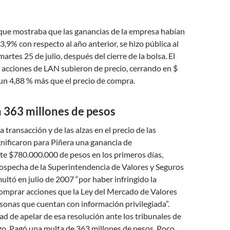
 que mostraba que las ganancias de la empresa habían
9% con respecto al año anterior, se hizo pública al
 martes 25 de julio, después del cierre de la bolsa. El
s acciones de LAN subieron de precio, cerrando en $
un 4,88 % más que el precio de compra.
 363 millones de pesos
 transacción y de las alzas en el precio de las
gnificaron para Piñera una ganancia de
 $780.000.000 de pesos en los primeros días,
sospecha de la Superintendencia de Valores y Seguros
multó en julio de 2007 “por haber infringido la
comprar acciones que la Ley del Mercado de Valores
sonas que cuentan con información privilegiada”.
dad de apelar de esa resolución ante los tribunales de
hizo. Pagó una multa de 363 millones de pesos. Poco