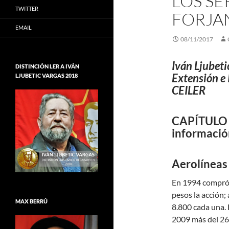
LOS S
TWITTER
FORJAN
EMAIL
08/11/2017
Iván Ljubeti
DISTINCIÓN LER A IVÁN
Extensión e 
LJUBETIC VARGAS 2018
CEILER
CAPÍTULO X
información
Aerolíneas
En 1994 compró e
pesos la acción;
MAX BERRÚ
8.800 cada una. 
2009 más del 26