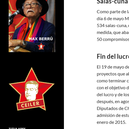
Salas-cuna
Como parte de l
día 6 de mayo Mi
534 salas-cuna, 
medida, que abar
50 compromisos 
Fin del lucr
El 19 de mayo de
proyectos que a
como terminar con
con el objetivo d
del lucro y de l
después, en ago
Diputados de Chi
admisión de estu
enero de 2015.
TITULARES