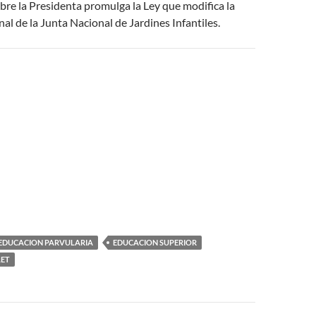
bre la Presidenta promulga la Ley que modifica la
nal de la Junta Nacional de Jardines Infantiles.
EDUCACION PARVULARIA
EDUCACION SUPERIOR
LET
or