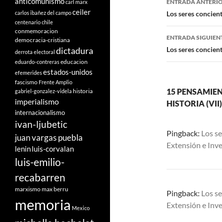
anticomunismo
ENTRADA ANTERI
carl marx
ceiler
de
carlos ibañez del campo
Los seres conciente
centenario
chile
entradas
conmemoracion
ENTRADA SIGUIEN
democracia-cristiana
Los seres conciente
dictadura
derrota electoral
educacion
eduardo-contreras
estados-unidos
efemerides
fascismo
Frente Amplio
15 PENSAMIEN
historia
gabriel-gonzalez-videla
imperialismo
HISTORIA (VII)
internacionalismo
ivan-ljubetic
Pingback:
Los se
juan vargas puebla
Extensión e Inve
lenin
luis-corvalan
luis-emilio-
recabarren
marxismo
max berru
Pingback:
Los se
memoria
Extensión e Inve
Mexico