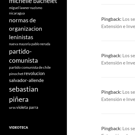
michelle bachelet
miguel lawner
nazismo
nicaragua
Pingback:
Los se
normas de
Extensión e Inve
organizacion
leninistas
nueva mayoria
pablo neruda
partido-
Pingback:
Los se
comunista
Extensión e Inve
partido comunista de chile
revolucion
pinochet
salvador-allende
sebastian
Pingback:
Los se
piñera
Extensión e Inve
violeta parra
urss
VIDEOTECA
Pingback:
Los se