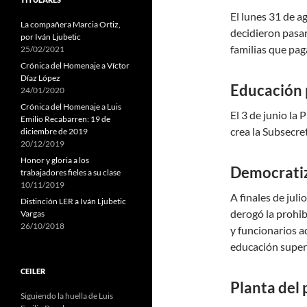
El lunes 31 de a
La compañera Marcia Ortiz,
decidieron pasar
por Iván Ljubetic
familias que pag
25/02/2021
Crónica del Homenaje a Víctor
Díaz López
Educación 
24/01/2020
Crónica del Homenaje a Luis
El 3 de junio la
Emilio Recabarren: 19 de
crea la Subsecre
diciembre de 2019
20/12/2019
Honor y gloria a los
Democratiz
trabajadores fieles a su clase
10/11/2019
A finales de jul
Distinción LER a Iván Ljubetic
derogó la prohib
Vargas
26/10/2018
y funcionarios a
educación super
CEILER
Planta del 
Siguiendo la huella de Luis