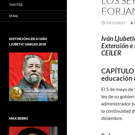
LOS S
TWITTER
FORJAN
EMAIL
03/11/2017
Iván Ljubeti
DISTINCIÓN LER A IVÁN
Extensión e 
LJUBETIC VARGAS 2018
CEILER
CAPÍTULO V
educación 
El 5 de mayo de
ley de su gobier
administrador pr
la continuidad d
diciembre.
MAX BERRÚ