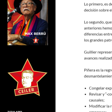
Lo primero, es d
decisión sobre el
Lo segundo, que 
anteriores hemo
diferencias entr
los grandes patr
Guillier represe
avances realizad
Piñera es la regr
desmantelamient
Congelar exp
Revisar y “·c
causales;
Modificar la 
empresas;
TITULARES