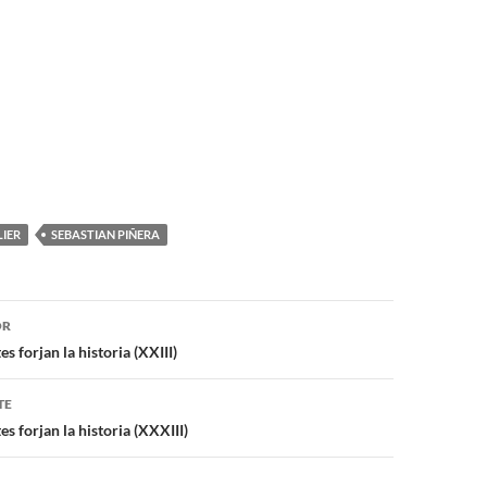
IER
SEBASTIAN PIÑERA
or
OR
s forjan la historia (XXIII)
TE
es forjan la historia (XXXIII)