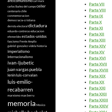
anticomunismo
carl marx
Parte VII
ceiler
carlos ibañez del campo
Parte VIII
centenario
chile
Parte IX
conmemoracion
democracia-cristiana
Parte X
dictadura
derrota electoral
Parte XI
educacion
eduardo-contreras
Parte XII
estados-unidos
efemerides
Parte XIII
fascismo
Frente Amplio
Parte XIV
historia
gabriel-gonzalez-videla
imperialismo
Parte XV
internacionalismo
Parte XVI
ivan-ljubetic
Parte XVII
juan vargas puebla
Parte XVIII
lenin
luis-corvalan
Parte XIX
luis-emilio-
Parte XX
Parte XXI
recabarren
Parte XXII
marxismo
max berru
Parte XXIII
memoria
Mexico
Parte XXIV
Parte XXV