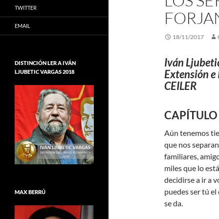
LOS S
TWITTER
FORJAN
EMAIL
18/11/2017
Iván Ljubeti
DISTINCIÓN LER A IVÁN
Extensión e 
LJUBETIC VARGAS 2018
CEILER
CAPÍTULO X
Aún tenemos tie
que nos separan
familiares, amig
miles que lo est
decidirse a ir a
puedes ser tú el 
MAX BERRÚ
se da.