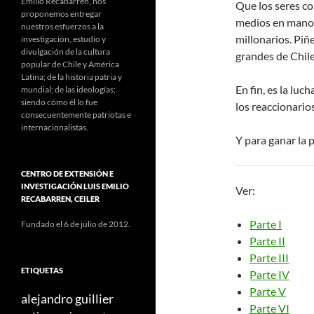
Emilio Recabarren, nos
Que los seres c
proponemos entregar
medios en manos 
nuestros esfuerzos a la
millonarios. Piñ
investigación, estudio y
divulgación de la cultura
grandes de Chile
popular de Chile y América
Latina; de la historia patria y
En fin, es la luc
mundial; de las ideologías;
siendo cómo él lo fue
los reaccionarios
consecuentemente patriotas e
internacionalistas.
Y para ganar la p
CENTRO DE EXTENSIÓN E
INVESTIGACIÓN LUIS EMILIO
Ver:
RECABARREN, CEILER
Parte I
Fundado el 6 de julio de 2012.
Parte II
Parte III
ETIQUETAS
Parte IV
Parte V
alejandro guillier
Parte VI