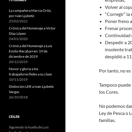
Volver al cop
La compañera Marcia Ortiz,
“Corregir” la
por Iván Ljubetic
Poner freno a
25/02/2021
Frenar proces
Crónica del Homenaje a Víctor
Díaz López
Continuidad 
24/01/2020
Despedir a 20
Crónica del Homenaje a Luis
insolente tra
Emilio Recabarren: 19 de
despidió a 11
diciembre de 2019
20/12/2019
Honor y gloria a los
Por tanto, no es
trabajadores fieles a su clase
10/11/2019
Tampoco puede s
Distinción LER a Iván Ljubetic
los Cores.
Vargas
26/10/2018
No podemos dar 
Ley de Pesca o L
CEILER
familias.
Siguiendo la huella de Luis