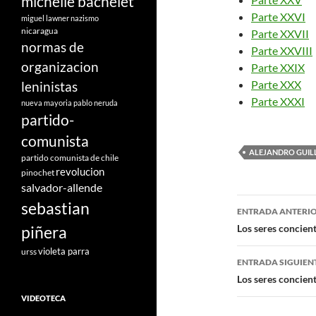
michelle bachelet
Parte XXVI
miguel lawner
nazismo
nicaragua
Parte XXVII
normas de
Parte XXVIII
organizacion
Parte XXIX
Parte XXX
leninistas
Parte XXXI
nueva mayoria
pablo neruda
partido-
comunista
ALEJANDRO GUILL
partido comunista de chile
revolucion
pinochet
salvador-allende
Navegad
sebastian
ENTRADA ANTERI
de
piñera
Los seres conciente
entradas
violeta parra
urss
ENTRADA SIGUIEN
Los seres concient
VIDEOTECA