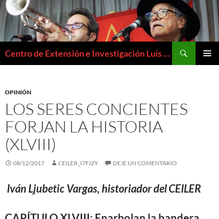
Buscar
Centro de Extensión e Investigación Luis Emilio Recabarren
SALTAR
MENÚ
AL
PRIMAR
CONTENIDO
OPINIÓN
LOS SERES CONCIENTES
FORJAN LA HISTORIA
(XLVIII)
08/12/2017
CEILER_I7FJZY
DEJE UN COMENTARIO
Iván Ljubetic Vargas, historiador del CEILER
CAPÍTULO XLVIII: Enarbolan la bandera