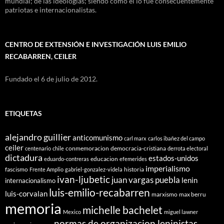
mundial; de las ideologías; siendo cómo él lo fue consecuentemente
patriotas e internacionalistas.
CENTRO DE EXTENSIÓN E INVESTIGACIÓN LUIS EMILIO
RECABARREN, CEILER
Fundado el 6 de julio de 2012.
ETIQUETAS
alejandro guillier
anticomunismo
carl marx
carlos ibañez del campo
ceiler
conmemoracion
democracia-cristiana
centenario
chile
derrota electoral
dictadura
estados-unidos
educacion
eduardo-contreras
efemerides
imperialismo
fascismo
historia
Frente Amplio
gabriel-gonzalez-videla
ivan-ljubetic
juan vargas puebla
lenin
internacionalismo
luis-emilio-recabarren
luis-corvalan
marxismo
max berru
memoria
michelle bachelet
Mexico
miguel lawner
normas de organizacion leninistas