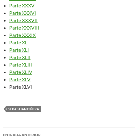
Parte XXXV
Parte XXXVI
Parte XXXVII
Parte XXXVIII
Parte XXXIX
Parte XL
Parte XLI
Parte XLII
Parte XLIII
Parte XLIV
Parte XLV
Parte XLVI
SEBASTIAN PIÑERA
Navegador
ENTRADA ANTERIOR