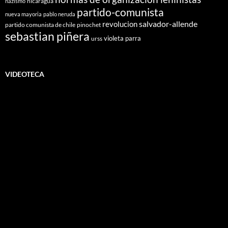
nicaragua
nazismo
partido-comunista
nueva mayoria
pablo neruda
salvador-allende
revolucion
partido comunista de chile
pinochet
sebastian piñera
violeta parra
urss
VIDEOTECA